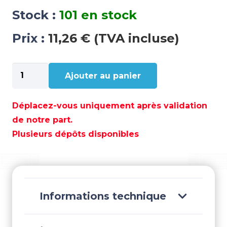
Stock :
101 en stock
Prix :
11,26 € (TVA incluse)
quantité
Ajouter au panier
de
KIT
SEGMENTS
Déplacez-vous uniquement après validation
-
de notre part.
REC386918
Plusieurs dépôts disponibles
Informations technique