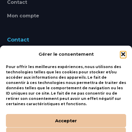
Contact
Mon compte
Contact
Gérer le consentement
460 Avenue Alain Le
Leap 83220 LE PRADET
Pour offrir les meilleures expériences, nous utilisons des
technologies telles que les cookies pour stocker et/ou
bbsmarine@bbs-
accéder aux informations des appareils. Le fait de
consentir à ces technologies nous permettra de traiter des
marine.fr
données telles que le comportement de navigation ou les
ID uniques sur ce site. Le fait de ne pas consentir ou de
Fixe:
04 27 50 24 50
retirer son consentement peut avoir un effet négatif sur
certaines caractéristiques et fonctions.
Mobile:
06 69 44 48 83
Accepter