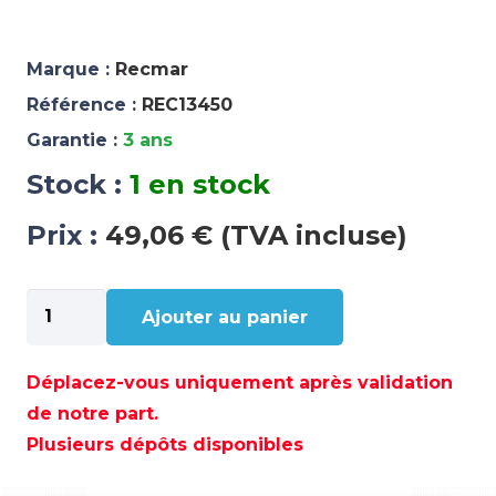
Marque :
Recmar
Référence :
REC13450
Garantie :
3 ans
Stock :
1 en stock
Prix :
49,06 € (TVA incluse)
quantité
Ajouter au panier
de
KIT
THERMOSTAT
Déplacez-vous uniquement après validation
JOHNSON
de notre part.
EVINRUDE
Plusieurs dépôts disponibles
-
REC13450