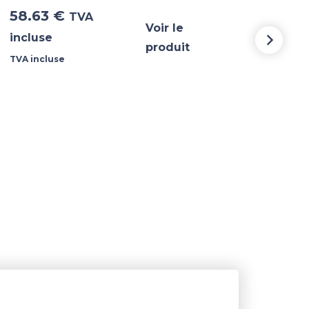
58.63
€
5 3
TVA
Voir le
incluse
incl
produit
TVA incluse
TVA i