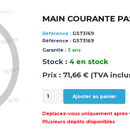
MAIN COURANTE PAS
GS73169
Référence :
GS73169
Garantie :
3 ans
Stock :
4 en stock
Prix :
71,66 € (TVA inclu
quantité
Ajouter au panier
de
MAIN
COURANTE
Déplacez-vous uniquement après va
PASSERELLE
Plusieurs dépôts disponibles
2