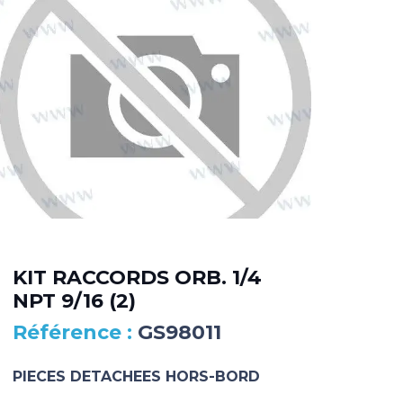
KIT RACCORDS ORB. 1/4
DA
NPT 9/16 (2)
MA
GS98011
PIECES DETACHEES HORS-BORD
PIE