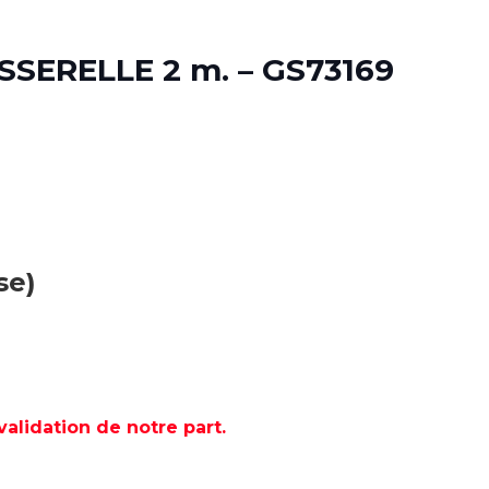
SERELLE 2 m. – GS73169
se)
lidation de notre part.