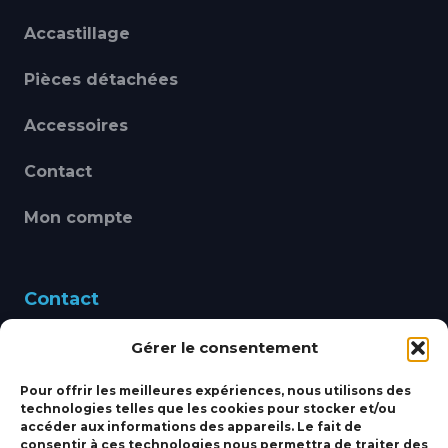
Accastillage
Pièces détachées
Accessoires
Contact
Mon compte
Contact
Gérer le consentement
460 Avenue Alain Le
Leap 83220 LE PRADET
Pour offrir les meilleures expériences, nous utilisons des
technologies telles que les cookies pour stocker et/ou
bbsmarine@bbs-
accéder aux informations des appareils. Le fait de
consentir à ces technologies nous permettra de traiter des