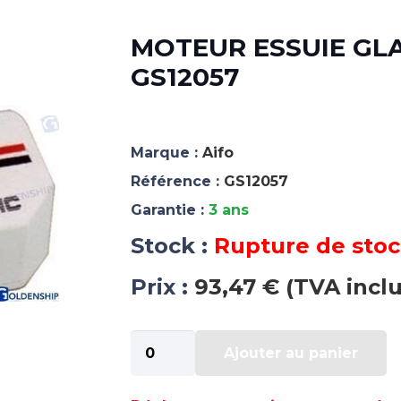
MOTEUR ESSUIE GLAC
GS12057
Marque :
Aifo
Référence :
GS12057
Garantie :
3 ans
Stock :
Rupture de sto
Prix :
93,47 € (TVA incl
quantité
Ajouter au panier
de
MOTEUR