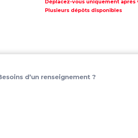
ESSUIE
Déplacez-vous uniquement après va
GLACE
Plusieurs dépôts disponibles
HD.
WP.
2
12V."
-
GS12057
esoins d’un renseignement ?