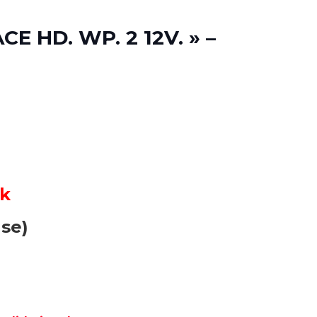
E HD. WP. 2 12V. » –
ck
use)