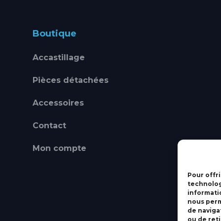
Boutique
Accastillage
Pièces détachées
Accessoires
Contact
Mon compte
Pour offri
technolog
informati
nous perm
de navigat
ou de ret