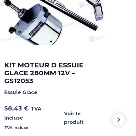
KIT MOTEUR D ESSUIE
GLACE 280MM 12V –
MO
GS12053
HD-
Essuie Glace
Essu
58.43
€
82
TVA
Voir le
incluse
incl
produit
TVA incluse
TVA i