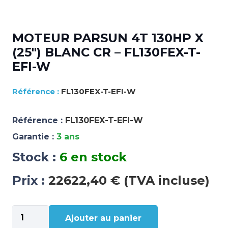
MOTEUR PARSUN 4T 130HP X
(25″) BLANC CR – FL130FEX-T-
EFI-W
FL130FEX-T-EFI-W
Référence :
FL130FEX-T-EFI-W
Garantie :
3 ans
Stock :
6 en stock
Prix :
22622,40 € (TVA incluse)
quantité
Ajouter au panier
de