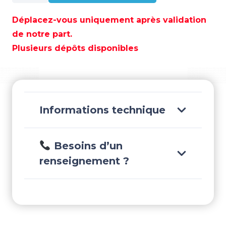
MOTEUR
PARSUN
Déplacez-vous uniquement après validation
4T
de notre part.
130HP
Plusieurs dépôts disponibles
X
(25")
BLANC
CR
–
Informations technique
FL130FEX-
T-
EFI-
Besoins d’un
W
renseignement ?