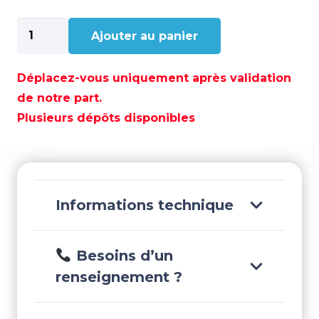
quantité
Ajouter au panier
de
NETTOYANT
POUR
Déplacez-vous uniquement après validation
PONT
de notre part.
3,8L
Plusieurs dépôts disponibles
-
STA85900
Informations technique
Besoins d’un
renseignement ?