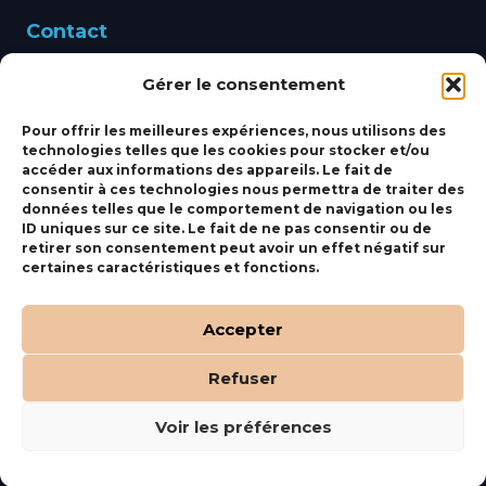
Contact
Gérer le consentement
460 Avenue Alain Le
Leap 83220 LE PRADET
Pour offrir les meilleures expériences, nous utilisons des
technologies telles que les cookies pour stocker et/ou
bbsmarine@bbs-
accéder aux informations des appareils. Le fait de
consentir à ces technologies nous permettra de traiter des
marine.fr
données telles que le comportement de navigation ou les
ID uniques sur ce site. Le fait de ne pas consentir ou de
Fixe:
04 27 50 24 50
retirer son consentement peut avoir un effet négatif sur
certaines caractéristiques et fonctions.
Mobile:
06 69 44 48 83
Accepter
Refuser
(c) BBS Marine –
Orocom
.
Mentions Légales
.
C.G.V
Voir les préférences
Tous droits réservés