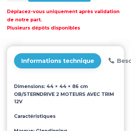
OB/STERNDRIVE
2
Déplacez-vous uniquement après validation
MOTEURS
de notre part.
AVEC
Plusieurs dépôts disponibles
TRIM
12V
–
GLESA2A-
2E-
Informations technique
Beso
OBSD-
TR12
Dimensions:
44 × 44 × 86 cm
OB/STERNDRIVE 2 MOTEURS AVEC TRIM
12V
Caractéristiques
Marque:
Glendinning