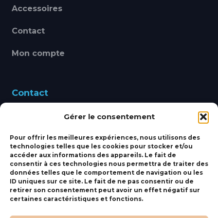
Accessoires
Contact
Mon compte
Contact
Gérer le consentement
460 Avenue Alain Le
Leap 83220 LE PRADET
Pour offrir les meilleures expériences, nous utilisons des
technologies telles que les cookies pour stocker et/ou
bbsmarine@bbs-
accéder aux informations des appareils. Le fait de
consentir à ces technologies nous permettra de traiter des
marine.fr
données telles que le comportement de navigation ou les
ID uniques sur ce site. Le fait de ne pas consentir ou de
Fixe:
04 27 50 24 50
retirer son consentement peut avoir un effet négatif sur
certaines caractéristiques et fonctions.
Mobile:
06 69 44 48 83