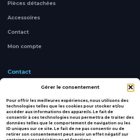
Pièces détachées
Accessoires
Contact
Mon compte
Contact
Gérer le consentement
460 Avenue Alain Le
Leap 83220 LE PRADET
Pour offrir les meilleures expériences, nous utilisons des
technologies telles que les cookies pour stocker et/ou
bbsmarine@bbs-
accéder aux informations des appareils. Le fait de
consentir à ces technologies nous permettra de traiter des
marine.fr
données telles que le comportement de navigation ou les
ID uniques sur ce site. Le fait de ne pas consentir ou de
Fixe:
04 27 50 24 50
retirer son consentement peut avoir un effet négatif sur
certaines caractéristiques et fonctions.