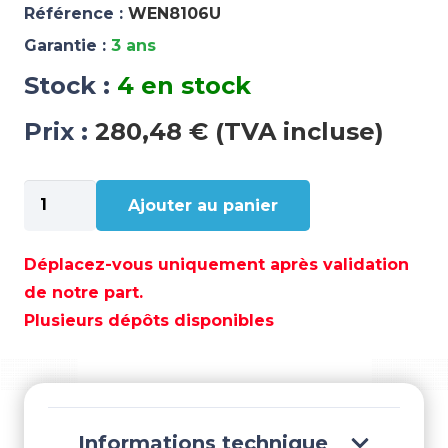
Référence :
WEN8106U
Garantie :
3 ans
Stock :
4 en stock
Prix :
280,48 € (TVA incluse)
quantité
Ajouter au panier
de
ONDULEUR
A
Déplacez-vous uniquement après validation
ONDE
de notre part.
MODIFIEE
Plusieurs dépôts disponibles
24V
3000W
-
WEN8106U
Informations technique