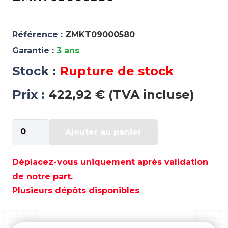
Référence :
ZMKT09000580
Garantie :
3 ans
Stock :
Rupture de stock
Prix :
422,92 € (TVA incluse)
quantité
Ajouter au panier
de
PANEL
CONTROL
Déplacez-vous uniquement après validation
GANGWAY
de notre part.
PASERELLE
Plusieurs dépôts disponibles
HYDRAULIQUE
-
ZMKT09000580