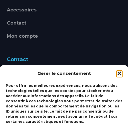
Accessoires
Contact
Mon compte
Contact
Gérer le consentement
460 Avenue Alain Le
Leap 83220 LE PRADET
Pour offrir les meilleures expériences, nous utilisons des
technologies telles que les cookies pour stocker et/ou
bbsmarine@bbs-
accéder aux informations des appareils. Le fait de
consentir à ces technologies nous permettra de traiter des
marine.fr
données telles que le comportement de navigation ou les
ID uniques sur ce site. Le fait de ne pas consentir ou de
Fixe:
04 27 50 24 50
retirer son consentement peut avoir un effet négatif sur
certaines caractéristiques et fonctions.
Mobile:
06 69 44 48 83