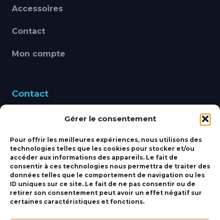
Accessoires
Contact
Mon compte
Contact
Gérer le consentement
460 Avenue Alain Le
Leap 83220 LE PRADET
Pour offrir les meilleures expériences, nous utilisons des
technologies telles que les cookies pour stocker et/ou
bbsmarine@bbs-
accéder aux informations des appareils. Le fait de
consentir à ces technologies nous permettra de traiter des
marine.fr
données telles que le comportement de navigation ou les
ID uniques sur ce site. Le fait de ne pas consentir ou de
Fixe:
04 27 50 24 50
retirer son consentement peut avoir un effet négatif sur
certaines caractéristiques et fonctions.
Mobile:
06 69 44 48 83