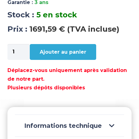
Garantie :
3 ans
Stock :
5 en stock
Prix :
1691,59 € (TVA incluse)
quantité
Ajouter au panier
de
PANNEAU
DE
Déplacez-vous uniquement après validation
MONTAGE
de notre part.
EN
Plusieurs dépôts disponibles
SURFACE
–
BS3117
Informations technique