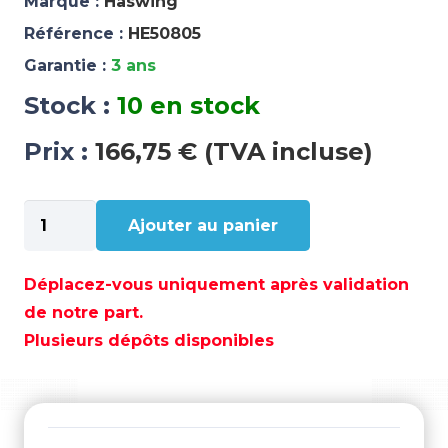
Marque :
Haswing
Référence :
HE50805
Garantie :
3 ans
Stock :
10 en stock
Prix :
166,75 € (TVA incluse)
quantité
Ajouter au panier
de
PEDALE
AVEC
Déplacez-vous uniquement après validation
GPS
de notre part.
HE50736
Plusieurs dépôts disponibles
&
HE50737
-
HE50805