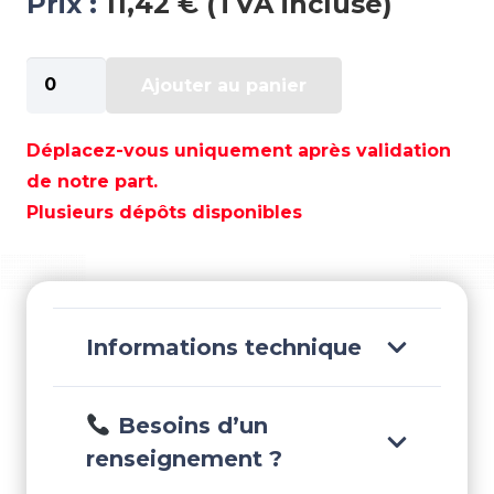
Prix :
11,42 € (TVA incluse)
quantité
Ajouter au panier
de
PEINTURE
VOLVO
Déplacez-vous uniquement après validation
GRIS
de notre part.
MOTEUR
Plusieurs dépôts disponibles
-
PS111044
Informations technique
Besoins d’un
renseignement ?