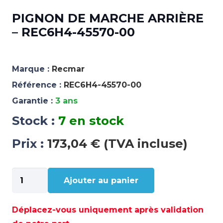
PIGNON DE MARCHE ARRIÈRE
– REC6H4-45570-00
Marque :
Recmar
Référence :
REC6H4-45570-00
Garantie :
3 ans
Stock :
7 en stock
Prix :
173,04 € (TVA incluse)
quantité
Ajouter au panier
de
PIGNON
DE
Déplacez-vous uniquement après validation
MARCHE