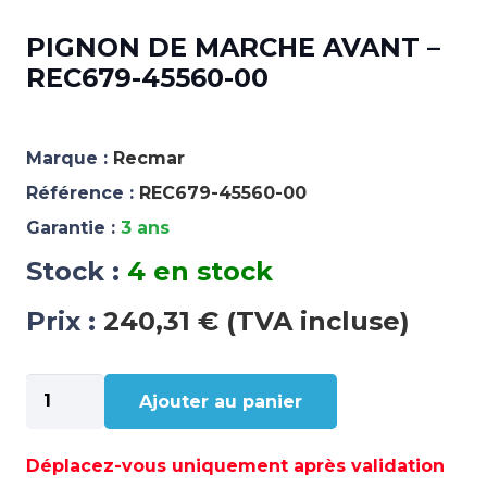
PIGNON DE MARCHE AVANT –
REC679-45560-00
Marque :
Recmar
Référence :
REC679-45560-00
Garantie :
3 ans
Stock :
4 en stock
Prix :
240,31 € (TVA incluse)
quantité
Ajouter au panier
de
PIGNON
DE
Déplacez-vous uniquement après validation