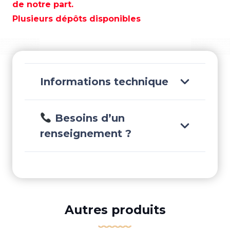
MARCHE
de notre part.
AVANT
Plusieurs dépôts disponibles
-
REC679-
45560-
00
Informations technique
Besoins d’un
renseignement ?
Autres produits