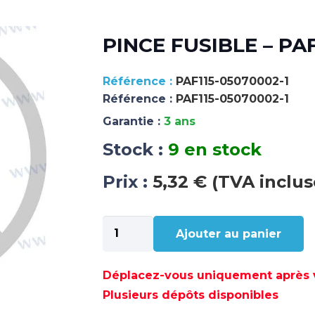
PINCE FUSIBLE – PAF
PAF115-05070002-1
Référence :
PAF115-05070002-1
Garantie :
3 ans
Stock :
9 en stock
Prix :
5,32 € (TVA inclus
quantité
Ajouter au panier
de
PINCE
FUSIBLE
Déplacez-vous uniquement après va
–
Plusieurs dépôts disponibles
PAF115-