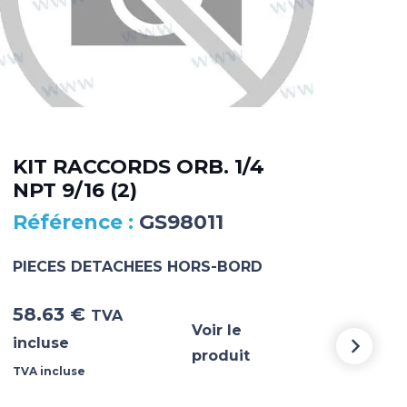
KIT RACCORDS ORB. 1/4
DA
NPT 9/16 (2)
MA
GS98011
PIECES DETACHEES HORS-BORD
PIE
58.63
€
5 3
TVA
Voir le
incluse
incl
produit
TVA incluse
TVA i