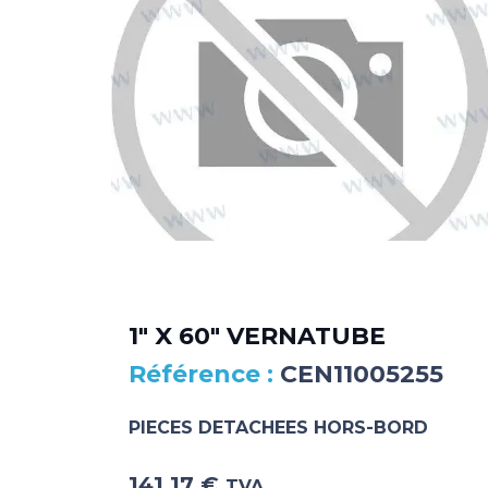
1″ X 60″ VERNATUBE
CEN11005255
PIECES DETACHEES HORS-BORD
141.17
€
TVA