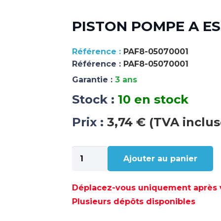
PISTON POMPE A ES
PAF8-05070001
Référence :
PAF8-05070001
Garantie :
3 ans
Stock :
10 en stock
Prix :
3,74 € (TVA inclus
quantité
Ajouter au panier
de
PISTON
POMPE
Déplacez-vous uniquement après va
A
Plusieurs dépôts disponibles
ESSENCE