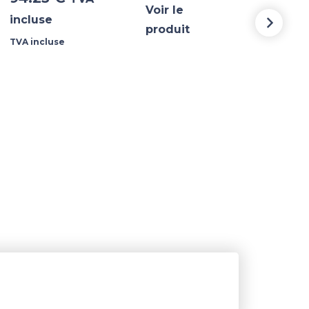
Voir le
incluse
incl
produit
TVA incluse
TVA i