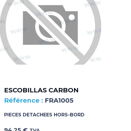
DI
BL
ESCOBILLAS CARBON
FRA1005
FR
PIECES DETACHEES HORS-BORD
PIE
94.25
€
48
TVA