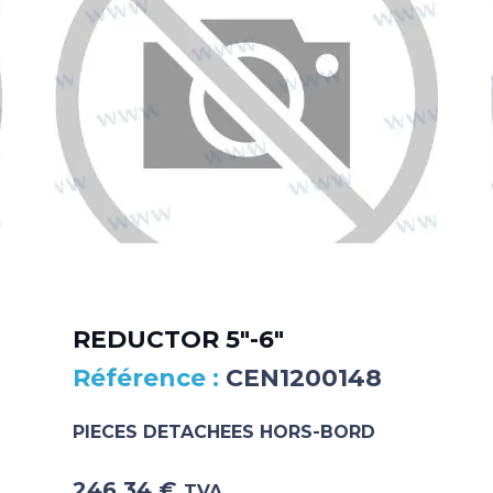
REDUCTOR 5″-6″
CEN1200148
PIECES DETACHEES HORS-BORD
246.34
€
TVA