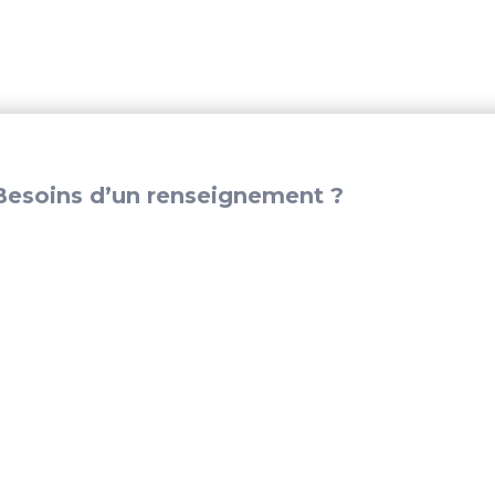
–
PAF8-
05070001
esoins d’un renseignement ?