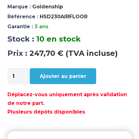
Marque :
Goldenship
Référence :
HSD230AIRFLOOR
Garantie :
3 ans
Stock :
10 en stock
Prix :
247,70 € (TVA incluse)
quantité
Ajouter au panier
de
PLANCHET
AIRMAT
Déplacez-vous uniquement après validation
-
de notre part.
HSD230AIRFLOOR
Plusieurs dépôts disponibles