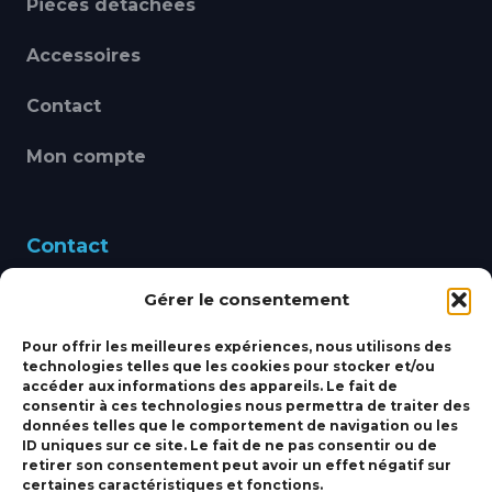
Pièces détachées
Accessoires
Contact
Mon compte
Contact
Gérer le consentement
460 Avenue Alain Le
Leap 83220 LE PRADET
Pour offrir les meilleures expériences, nous utilisons des
technologies telles que les cookies pour stocker et/ou
bbsmarine@bbs-
accéder aux informations des appareils. Le fait de
consentir à ces technologies nous permettra de traiter des
marine.fr
données telles que le comportement de navigation ou les
ID uniques sur ce site. Le fait de ne pas consentir ou de
Fixe:
04 27 50 24 50
retirer son consentement peut avoir un effet négatif sur
certaines caractéristiques et fonctions.
Mobile:
06 69 44 48 83