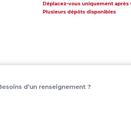
-
Déplacez-vous uniquement après va
PAF15-
Plusieurs dépôts disponibles
00000004
esoins d’un renseignement ?