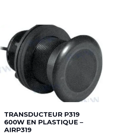
TRANSDUCTEUR P319
600W EN PLASTIQUE –
CO
AIRP319
3,5