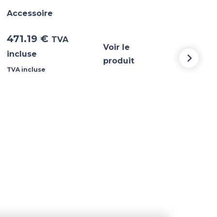
Accessoire
Acce
471.19
€
30.
TVA
Voir le
incluse
incl
produit
TVA incluse
TVA i