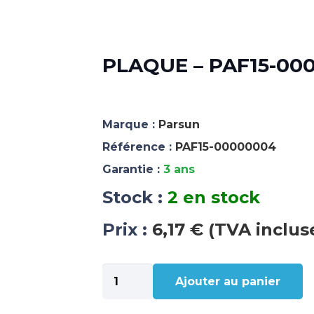
PLAQUE – PAF15-00
Marque :
Parsun
Référence :
PAF15-00000004
Garantie :
3 ans
Stock :
2 en stock
Prix :
6,17 € (TVA inclus
quantité
Ajouter au panier
de
PLAQUE