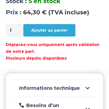
Stock :
5 en stock
Prix :
64,30 € (TVA incluse)
quantité
Ajouter au panier
de
POIGNEE
DE
Déplacez-vous uniquement après validation
BLOCAGE
de notre part.
DE
Plusieurs dépôts disponibles
TRIM
-
PAF15-
01010305
Informations technique
Besoins d’un