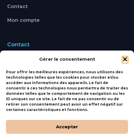
Contact
Mon compte
Contact
Gérer le consentement
460 Avenue Alain Le
Leap 83220 LE PRADET
Pour offrir les meilleures expériences, nous utilisons des
technologies telles que les cookies pour stocker et/ou
bbsmarine@bbs-
accéder aux informations des appareils. Le fait de
consentir à ces technologies nous permettra de traiter des
marine.fr
données telles que le comportement de navigation ou les
ID uniques sur ce site. Le fait de ne pas consentir ou de
Fixe:
04 27 50 24 50
retirer son consentement peut avoir un effet négatif sur
certaines caractéristiques et fonctions.
Mobile:
06 69 44 48 83
Accepter