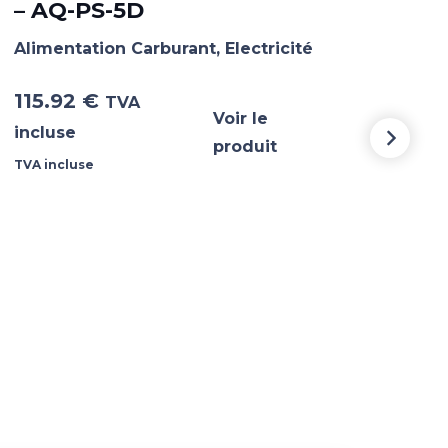
– AQ-PS-5D
– 
Alimentation Carburant
,
Electricité
Alim
115.92
€
10.
TVA
Voir le
incluse
incl
produit
TVA incluse
TVA i