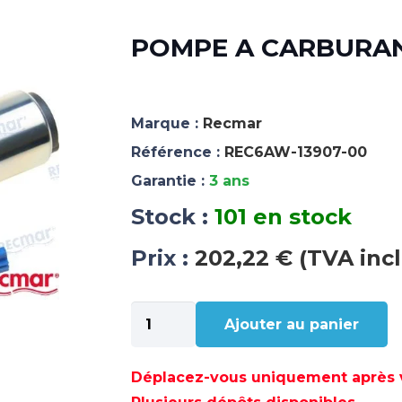
POMPE A CARBURAN
Marque :
Recmar
Référence :
REC6AW-13907-00
Garantie :
3 ans
Stock :
101 en stock
Prix :
202,22 € (TVA inc
quantité
Ajouter au panier
de
POMPE
A
Déplacez-vous uniquement après va
CARBURANT