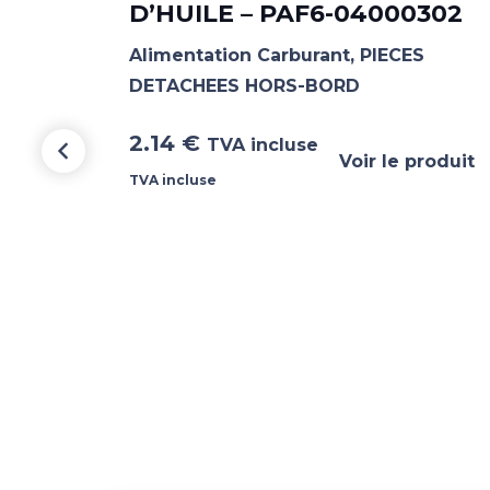
D’HUILE – PAF6-04000302
 de
Alimentation Carburant
,
PIECES
DETACHEES HORS-BORD
2.14
€
TVA incluse
Voir le produit
TVA incluse