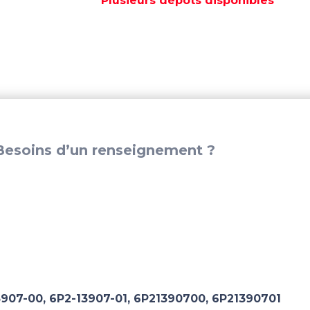
Plusieurs dépôts disponibles
-
REC6AW-
13907-
00
esoins d’un renseignement ?
07-00, 6P2-13907-01, 6P21390700, 6P21390701