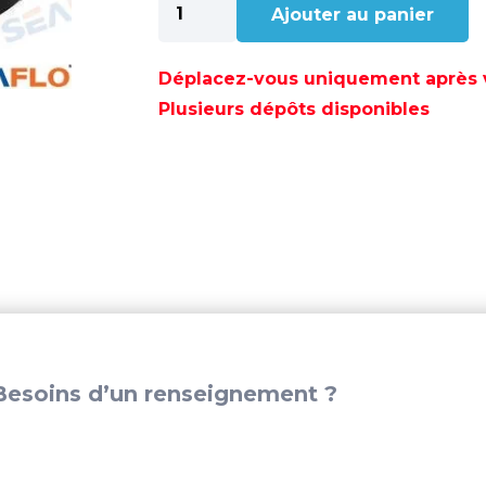
Ajouter au panier
de
POMPE
DE
Déplacez-vous uniquement après va
CALE
Plusieurs dépôts disponibles
800
GPH
12V
SERIE
3
-
SFBP1G80003
esoins d’un renseignement ?