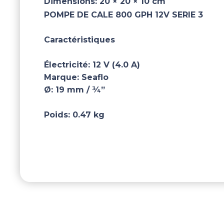
Dimensions:
20 × 20 × 10 cm
POMPE DE CALE 800 GPH 12V SERIE 3
Caractéristiques
Électricité:
12 V (4.0 A)
Marque:
Seaflo
Ø:
19 mm / ¾”
Poids:
0.47 kg