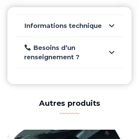
V6
V8
GI/GXI
Informations technique
-
REC21214599
Besoins d’un
renseignement ?
Autres produits