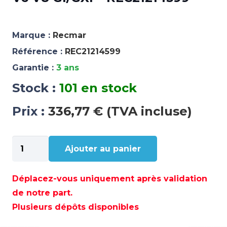
Marque :
Recmar
Référence :
REC21214599
Garantie :
3 ans
Stock :
101 en stock
Prix :
336,77 € (TVA incluse)
quantité
Ajouter au panier
de
POMPE
EAU
Déplacez-vous uniquement après validation
MER
de notre part.
VOLVO
Plusieurs dépôts disponibles
3,0
GS