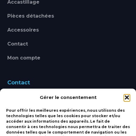
Accastillage
Pièces détachées
Accessoires
Contact
Mon compte
Contact
Gérer le consentement
460 Avenue Alain Le
Leap 83220 LE PRADET
Pour offrir les meilleures expériences, nous utilisons des
technologies telles que les cookies pour stocker et/ou
bbsmarine@bbs-
accéder aux informations des appareils. Le fait de
consentir à ces technologies nous permettra de traiter des
marine.fr
données telles que le comportement de navigation ou les