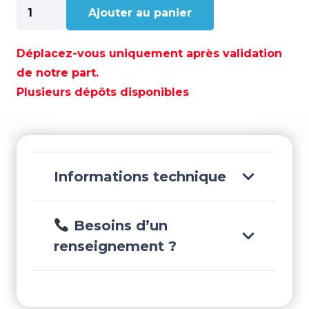
quantité
Ajouter au panier
de
PORTE
PARE-
Déplacez-vous uniquement après validation
BATTAGE
de notre part.
230X450
Plusieurs dépôts disponibles
-
GS62120
Informations technique
Besoins d’un
renseignement ?