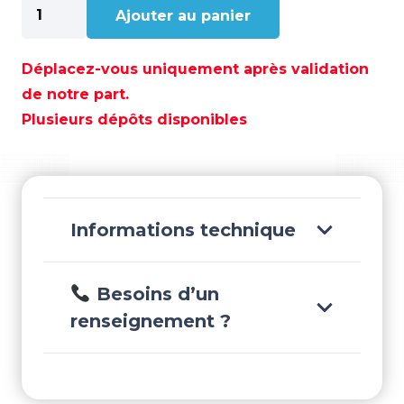
quantité
Ajouter au panier
de
POULIE
SIMPLE
Déplacez-vous uniquement après validation
22MM
de notre part.
-
Plusieurs dépôts disponibles
MVSB2201F
Informations technique
Besoins d’un
renseignement ?