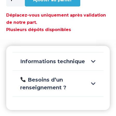
de
POULIE
TRIPLE
Déplacez-vous uniquement après validation
S/ROULEMENT
de notre part.
90MM
Plusieurs dépôts disponibles
-
MVBP0905F
Informations technique
Besoins d’un
renseignement ?