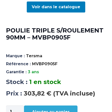
Voir dans le catalogue
POULIE TRIPLE S/ROULEMENT
90MM – MVBP0905F
Marque :
Tersma
Référence :
MVBP0905F
Garantie :
3 ans
Stock :
1 en stock
Prix :
303,82 € (TVA incluse)
quantité
Ajouter au panier