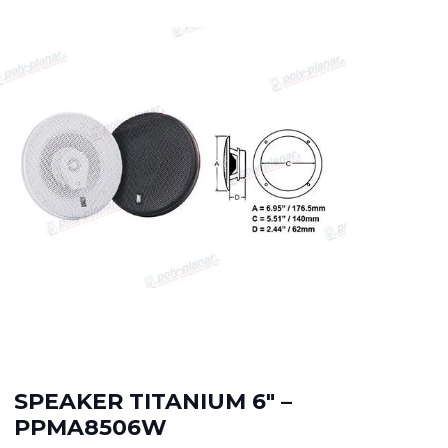
PL
SPEAKER TITANIUM 6″ –
25
PPMA8506W
PP