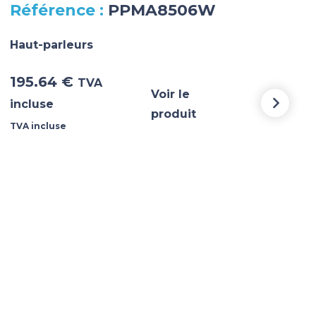
PPMA8506W
Haut-parleurs
Haut
195.64
€
43
TVA
Voir le
incluse
incl
produit
TVA incluse
TVA i