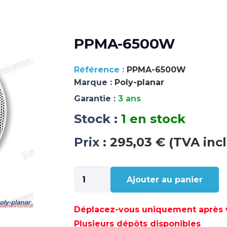
PPMA-6500W
PPMA-6500W
Marque :
Poly-planar
Garantie :
3 ans
Stock :
1 en stock
Prix :
295,03 € (TVA inc
quantité
Ajouter au panier
de
PPMA-
6500W
Déplacez-vous uniquement après va
Plusieurs dépôts disponibles