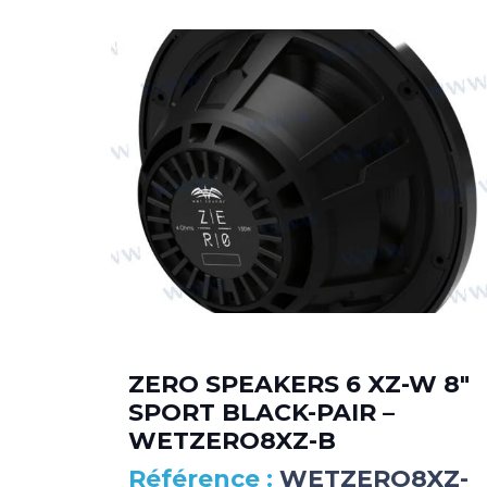
RIP
ZERO SPEAKERS 6 XZ-W 8″
SPORT BLACK-PAIR –
WETZERO8XZ-B
6-
WETZERO8XZ-