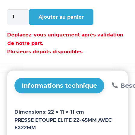
quantité
Ajouter au panier
de
PRESSE
ETOUPE
Déplacez-vous uniquement après validation
ELITE
de notre part.
22-
Plusieurs dépôts disponibles
45MM
AVEC
EX22MM
–
LASE-
Informations technique
Beso
22-
45
Dimensions:
22 × 11 × 11 cm
PRESSE ETOUPE ELITE 22-45MM AVEC
EX22MM