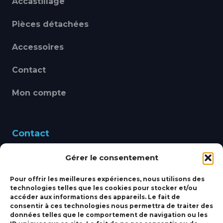
Accastillage
Pièces détachées
Accessoires
Contact
Mon compte
Contact
Gérer le consentement
460 Avenue Alain Le
Leap 83220 LE PRADET
Pour offrir les meilleures expériences, nous utilisons des
technologies telles que les cookies pour stocker et/ou
bbsmarine@bbs-
accéder aux informations des appareils. Le fait de
consentir à ces technologies nous permettra de traiter des
marine.fr
données telles que le comportement de navigation ou les