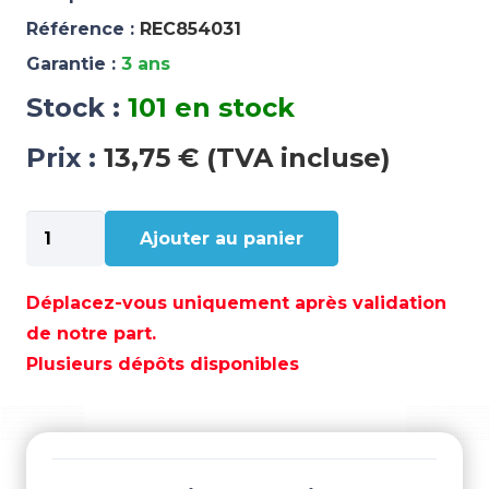
Référence :
REC854031
Garantie :
3 ans
Stock :
101 en stock
Prix :
13,75 € (TVA incluse)
quantité
Ajouter au panier
de
PRISE
D'EAU
Déplacez-vous uniquement après validation
–
de notre part.
REC854031
Plusieurs dépôts disponibles