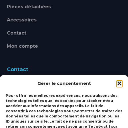
Pièces détachées
Accessoires
Contact
Mon compte
Contact
Gérer le consentement
460 Avenue Alain Le
Leap 83220 LE PRADET
Pour offrir les meilleures expériences, nous utilisons des
technologies telles que les cookies pour stocker et/ou
bbsmarine@bbs-
accéder aux informations des appareils. Le fait de
consentir à ces technologies nous permettra de traiter des
marine.fr
données telles que le comportement de navigation ou les
ID uniques sur ce site. Le fait de ne pas consentir ou de
Fixe:
04 27 50 24 50
retirer son consentement peut avoir un effet négatif sur