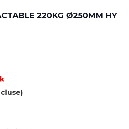
CTABLE 220KG Ø250MM HY
ck
ncluse)