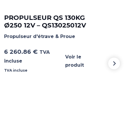
PROPULSEUR QS 130KG
PR
Ø250 12V – QS13025012V
Ø2
Propulseur d'étrave & Proue
Prop
6 260.86
€
5 5
TVA
Voir le
incluse
incl
produit
TVA incluse
TVA i