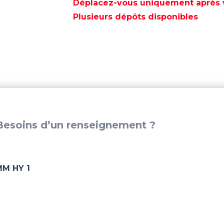
RETRACTABLE
Déplacez-vous uniquement après va
220KG
Plusieurs dépôts disponibles
Ø250MM
HY
1
-
QSRH230250
esoins d’un renseignement ?
M HY 1