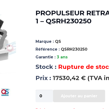
PROPULSEUR RETRA
1 – QSRH230250
Marque :
QS
Référence :
QSRH230250
Garantie :
3 ans
Stock :
Rupture de sto
Prix :
17530,42 € (TVA i
quantité
Ajouter au panier
de
PROPULSEUR