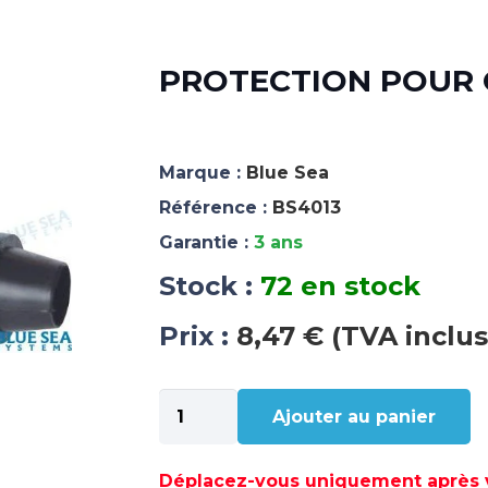
PROTECTION POUR C
Marque :
Blue Sea
Référence :
BS4013
Garantie :
3 ans
Stock :
72 en stock
Prix :
8,47 € (TVA inclus
quantité
Ajouter au panier
de
PROTECTION
POUR
Déplacez-vous uniquement après va