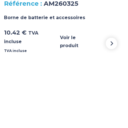
AM260325
BA
Borne de batterie et accessoires
Born
10.42
€
4.
TVA
Voir le
incluse
incl
produit
TVA incluse
TVA i