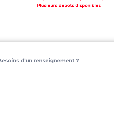
COSSE
Plusieurs dépôts disponibles
NOIR
-
BS4013
esoins d’un renseignement ?