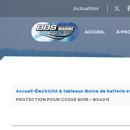
Actualités
ACCUEIL
À PR
Accueil
>
Électricité & tableaux
>
Borne de batterie e
PROTECTION POUR COSSE NOIR – BS4013