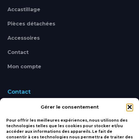
Accastillage
Pièces détachées
Accessoires
Contact
Mon compte
Contact
Gérer le consentement
460 Avenue Alain Le
Leap 83220 LE PRADET
Pour offrir les meilleures expériences, nous utilisons des
technologies telles que les cookies pour stocker et/ou
bbsmarine@bbs-
accéder aux informations des appareils. Le fait de
consentir à ces technologies nous permettra de traiter des
marine.fr