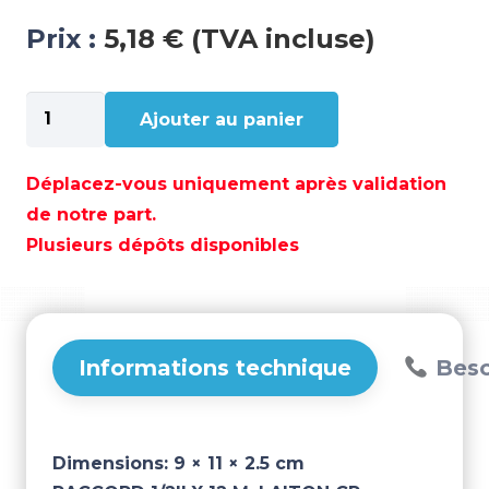
Prix :
5,18 € (TVA incluse)
quantité
Ajouter au panier
de
RACCORD
1/2''
Déplacez-vous uniquement après validation
X
de notre part.
12
Plusieurs dépôts disponibles
M.
LAITON
CR
–
GS30863
Informations technique
Beso
Dimensions:
9 × 11 × 2.5 cm