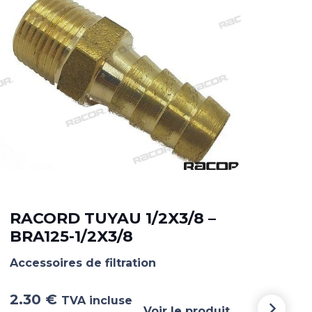
RA
BRA
RACORD TUYAU 1/2X3/8 –
BRA125-1/2X3/8
Acce
Accessoires de filtration
14.
2.30
€
TVA incluse
incl
Voir le produit