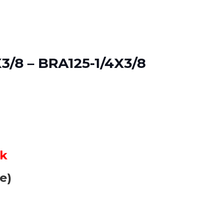
/8 – BRA125-1/4X3/8
ck
e)