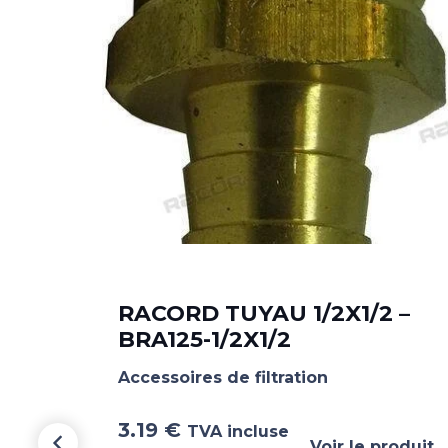
 –
RACORD TUYAU 1/2X1/2 –
BRA125-1/2X1/2
Accessoires de filtration
3.19
€
TVA incluse
oduit
Voir le produit