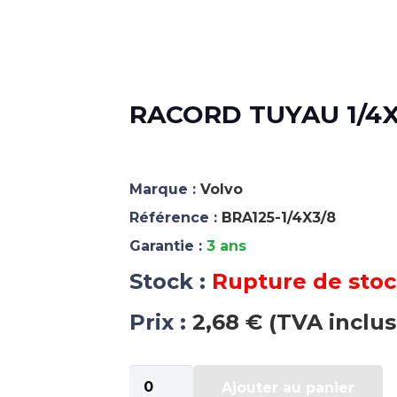
RACORD TUYAU 1/4X3
Marque :
Volvo
Référence :
BRA125-1/4X3/8
Garantie :
3 ans
Stock :
Rupture de sto
Prix :
2,68 € (TVA inclus
quantité
Ajouter au panier
de