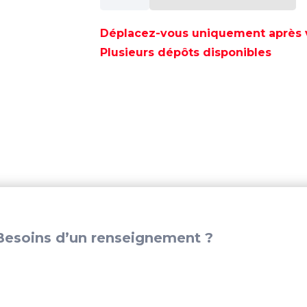
RACORD
TUYAU
Déplacez-vous uniquement après va
1/4X3/8
Plusieurs dépôts disponibles
-
BRA125-
1/4X3/8
esoins d’un renseignement ?