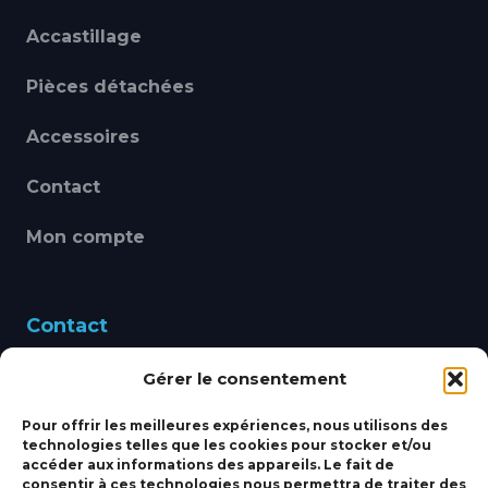
Accastillage
Pièces détachées
Accessoires
Contact
Mon compte
Contact
Gérer le consentement
460 Avenue Alain Le
Leap 83220 LE PRADET
Pour offrir les meilleures expériences, nous utilisons des
technologies telles que les cookies pour stocker et/ou
bbsmarine@bbs-
accéder aux informations des appareils. Le fait de
consentir à ces technologies nous permettra de traiter des