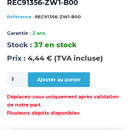
REC91356-ZW1-B00
REC91356-ZW1-B00
Garantie :
3 ans
Stock :
37 en stock
Prix :
4,44 € (TVA incluse)
quantité
Ajouter au panier
de
REC91356-
ZW1-
Déplacez-vous uniquement après validation
B00
de notre part.
Plusieurs dépôts disponibles