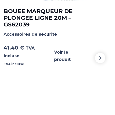
BOUEE MARQUEUR DE
PLONGEE LIGNE 20M –
GS62039
BO
DI
Accessoires de sécurité
Acce
41.40
€
TVA
Voir le
9.
incluse
produit
TVA incluse
TVA i