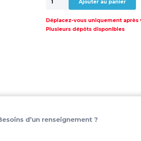
Ajouter au panier
de
REFLECTEUR
RADAR
Déplacez-vous uniquement après va
355MM
Plusieurs dépôts disponibles
-
GS72472
esoins d’un renseignement ?