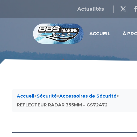
Actualités
ACCUEIL
À PR
Accueil
>
Sécurité
>
Accessoires de Sécurité
>
REFLECTEUR RADAR 355MM – GS72472