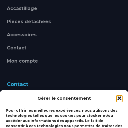
Accastillage
Pièces détachées
Accessoires
Contact
Mon compte
Contact
Gérer le consentement
460 Avenue Alain Le
Leap 83220 LE PRADET
Pour offrir les meilleures expériences, nous utilisons des
technologies telles que les cookies pour stocker et/ou
bbsmarine@bbs-
accéder aux informations des appareils. Le fait de
consentir à ces technologies nous permettra de traiter des
marine.fr