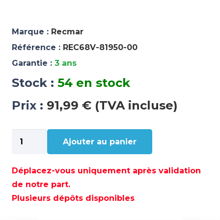
Marque :
Recmar
Référence :
REC68V-81950-00
Garantie :
3 ans
Stock :
54 en stock
Prix :
91,99 € (TVA incluse)
quantité
Ajouter au panier
de
RELAIS
-
Déplacez-vous uniquement après validation
REC68V-
de notre part.
81950-
Plusieurs dépôts disponibles
00