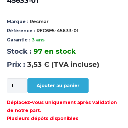
45633-01
Marque :
Recmar
Référence :
REC6E5-45633-01
Garantie :
3 ans
Stock :
97 en stock
Prix :
3,53 € (TVA incluse)
quantité
Ajouter au panier
de
RETENUE
YAMAHA
Déplacez-vous uniquement après validation
-
de notre part.
REC6E5-
Plusieurs dépôts disponibles
45633-