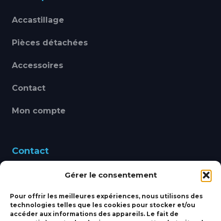
Accastillage
Pièces détachées
Accessoires
Contact
Mon compte
Contact
Gérer le consentement
460 Avenue Alain Le
Leap 83220 LE PRADET
Pour offrir les meilleures expériences, nous utilisons des
technologies telles que les cookies pour stocker et/ou
bbsmarine@bbs-
accéder aux informations des appareils. Le fait de