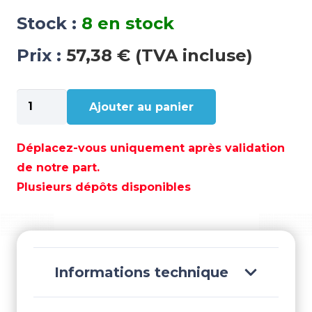
Stock :
8 en stock
Prix :
57,38 € (TVA incluse)
quantité
Ajouter au panier
de
ROULEMENT
-
Déplacez-vous uniquement après validation
REC395401
de notre part.
Plusieurs dépôts disponibles
Informations technique