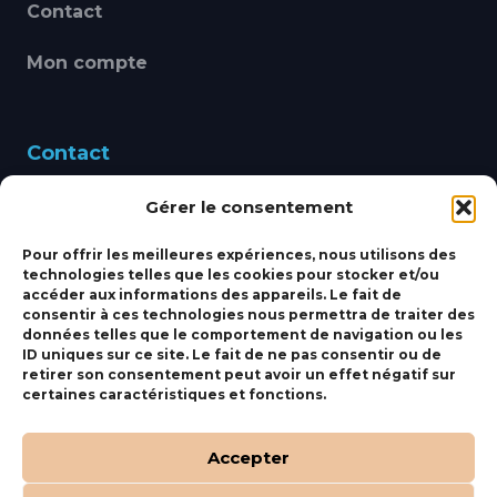
Contact
Mon compte
Contact
Gérer le consentement
460 Avenue Alain Le
Leap 83220 LE PRADET
Pour offrir les meilleures expériences, nous utilisons des
technologies telles que les cookies pour stocker et/ou
bbsmarine@bbs-
accéder aux informations des appareils. Le fait de
consentir à ces technologies nous permettra de traiter des
marine.fr
données telles que le comportement de navigation ou les
ID uniques sur ce site. Le fait de ne pas consentir ou de
Fixe:
04 27 50 24 50
retirer son consentement peut avoir un effet négatif sur
certaines caractéristiques et fonctions.
Mobile:
06 69 44 48 83
Accepter