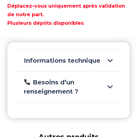
METAL
Déplacez-vous uniquement après validation
POLISH
de notre part.
227G.
Plusieurs dépôts disponibles
-
SPMP227
Informations technique
Besoins d’un
renseignement ?
Autres produits