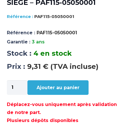
SIEGE – PAF115-05050001
PAF115-05050001
Référence :
PAF115-05050001
Garantie :
3 ans
Stock :
4 en stock
Prix :
9,31 € (TVA incluse)
quantité
Ajouter au panier
de
SIEGE
–
Déplacez-vous uniquement après validation
PAF115-
de notre part.
05050001
Plusieurs dépôts disponibles