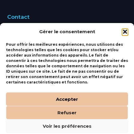
Contact
Gérer le consentement
460 Avenue Alain Le
Leap 83220 LE PRADET
Pour offrir les meilleures expériences, nous utilisons des
technologies telles que les cookies pour stocker et/ou
bbsmarine@bbs-
accéder aux informations des appareils. Le fait de
consentir à ces technologies nous permettra de traiter des
marine.fr
données telles que le comportement de navigation ou les
ID uniques sur ce site. Le fait de ne pas consentir ou de
Fixe:
04 27 50 24 50
retirer son consentement peut avoir un effet négatif sur
certaines caractéristiques et fonctions.
Mobile:
06 69 44 48 83
Accepter
Refuser
(c) BBS Marine –
Orocom
.
Mentions Légales
.
C.G.V
Voir les préférences
Tous droits réservés