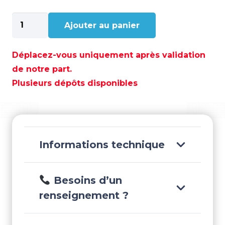
quantité
Ajouter au panier
de
SILICONE
SILKRON
Déplacez-vous uniquement après validation
SPG
de notre part.
NOIRE
Plusieurs dépôts disponibles
75
ml
-
PER54291
Informations technique
Besoins d’un
renseignement ?