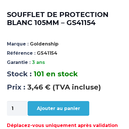
SOUFFLET DE PROTECTION
BLANC 105MM – GS41154
Marque :
Goldenship
Référence :
GS41154
Garantie :
3 ans
Stock :
101 en stock
Prix :
3,46 € (TVA incluse)
quantité
Ajouter au panier
de
SOUFFLET
DE
Déplacez-vous uniquement après validation