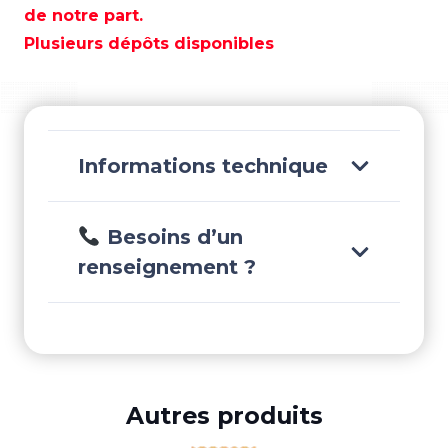
PROTECTION
de notre part.
BLANC
Plusieurs dépôts disponibles
105MM
-
GS41154
Informations technique
Besoins d’un
renseignement ?
Autres produits