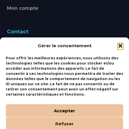
Mon compte
Contact
Gérer le consentement
460 Avenue Alain Le
Leap 83220 LE PRADET
Pour offrir les meilleures expériences, nous utilisons des
technologies telles que les cookies pour stocker et/ou
bbsmarine@bbs-
accéder aux informations des appareils. Le fait de
consentir à ces technologies nous permettra de traiter des
marine.fr
données telles que le comportement de navigation ou les
ID uniques sur ce site. Le fait de ne pas consentir ou de
Fixe:
04 27 50 24 50
retirer son consentement peut avoir un effet négatif sur
certaines caractéristiques et fonctions.
Mobile:
06 69 44 48 83
Accepter
Refuser
(c) BBS Marine –
Orocom
.
Mentions Légales
.