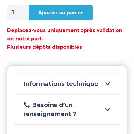
quantité
Ajouter au panier
de
SPLITTER
RGB
Déplacez-vous uniquement après validation
-
de notre part.
AQ-
Plusieurs dépôts disponibles
CB111
Informations technique
Besoins d’un
renseignement ?