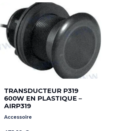
TRANSDUCTEUR P319
600W EN PLASTIQUE –
CO
AIRP319
3,5
Accessoire
Acce