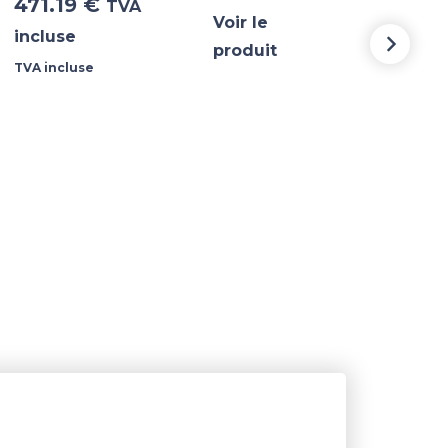
471.19
€
30.
TVA
Voir le
incluse
incl
produit
TVA incluse
TVA i