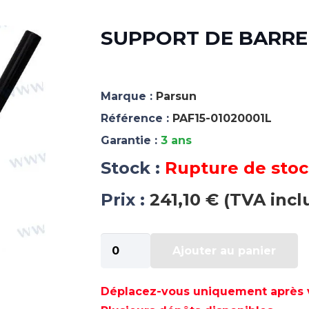
SUPPORT DE BARRE 
Marque :
Parsun
Référence :
PAF15-01020001L
Garantie :
3 ans
Stock :
Rupture de sto
Prix :
241,10 € (TVA incl
quantité
Ajouter au panier
de
SUPPORT
DE
Déplacez-vous uniquement après va
BARRE