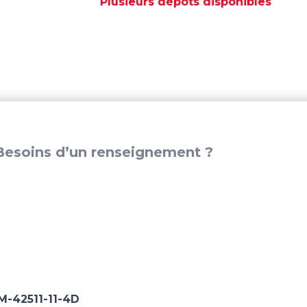
Plusieurs dépôts disponibles
-
PAF15-
01020001L
esoins d’un renseignement ?
M-42511-11-4D