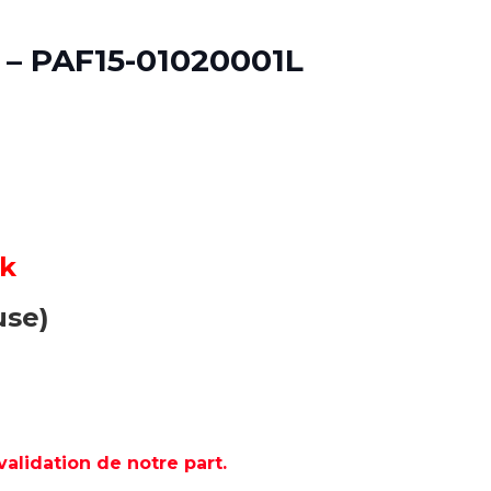
– PAF15-01020001L
ck
use)
lidation de notre part.