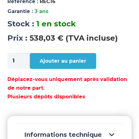
Référence :
REC16
Garantie :
3 ans
Stock :
1 en stock
Prix :
538,03 € (TVA incluse)
quantité
Ajouter au panier
de
SUPPORT
INCLINE
Déplacez-vous uniquement après validation
51CM
de notre part.
-
Plusieurs dépôts disponibles
REC16
Informations technique