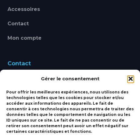
Accessoires
Contact
Mon compte
Contact
Gérer le consentement
460 Avenue Alain Le
Leap 83220 LE PRADET
Pour offrir les meilleures expériences, nous utilisons des
technologies telles que les cookies pour stocker et/ou
bbsmarine@bbs-
accéder aux informations des appareils. Le fait de
consentir à ces technologies nous permettra de traiter des
marine.fr
données telles que le comportement de navigation ou les
ID uniques sur ce site. Le fait de ne pas consentir ou de
Fixe:
04 27 50 24 50
retirer son consentement peut avoir un effet négatif sur
certaines caractéristiques et fonctions.
Mobile:
06 69 44 48 83