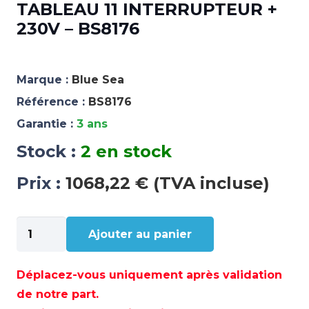
TABLEAU 11 INTERRUPTEUR +
230V – BS8176
Marque :
Blue Sea
Référence :
BS8176
Garantie :
3 ans
Stock :
2 en stock
Prix :
1068,22 € (TVA incluse)
quantité
Ajouter au panier
de
TABLEAU
11
Déplacez-vous uniquement après validation
INTERRUPTEUR
de notre part.
+