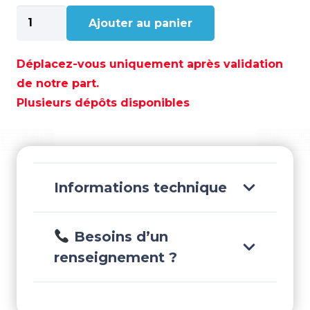
quantité
Ajouter au panier
de
THERMOSTAT
YAMAHA
Déplacez-vous uniquement après validation
-
de notre part.
REC6E5-
Plusieurs dépôts disponibles
12411-
30
Informations technique
Besoins d’un
renseignement ?