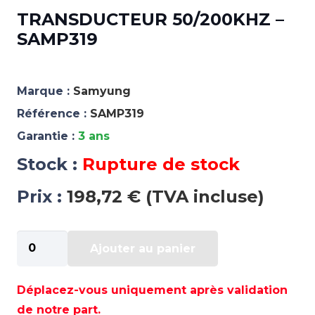
TRANSDUCTEUR 50/200KHZ –
SAMP319
Marque :
Samyung
Référence :
SAMP319
Garantie :
3 ans
Stock :
Rupture de stock
Prix :
198,72 € (TVA incluse)
quantité
Ajouter au panier
de
TRANSDUCTEUR
50/200KHZ
Déplacez-vous uniquement après validation
-
de notre part.