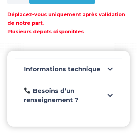
TURBINE
JABSCO
Déplacez-vous uniquement après validation
6760-
de notre part.
0001
Plusieurs dépôts disponibles
JOHNSON
09-
802B
-
REC6760-
Informations technique
0001
Besoins d’un
renseignement ?