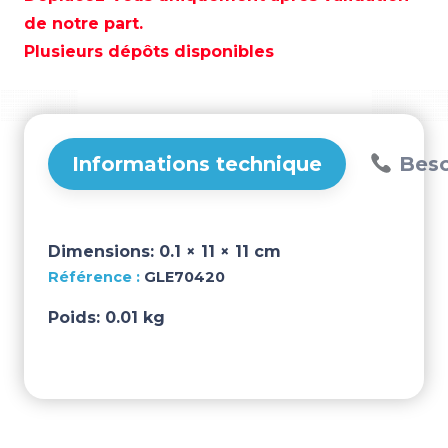
HD
de notre part.
6
Plusieurs dépôts disponibles
CM8
–
GLE70420
Informations technique
Beso
Dimensions:
0.1 × 11 × 11 cm
GLE70420
Poids:
0.01 kg