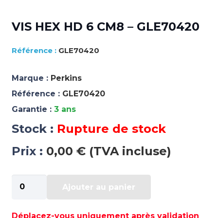
VIS HEX HD 6 CM8 – GLE70420
GLE70420
Marque :
Perkins
Référence :
GLE70420
Garantie :
3 ans
Stock :
Rupture de stock
Prix :
0,00 € (TVA incluse)
quantité
Ajouter au panier
de
VIS
HEX
Déplacez-vous uniquement après validation